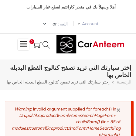
تجاوز
أهلا وسهلأ بك في متجر كارانتيم لقطع غيار السيارات
إلى
المحتوى
Select your language
الرئيسي
اللغه :
Account
0
إختر سيارتك التي تريد تصفح كتالوج القطع البديله
الخاص بها
مسار
الرئيسية
إختر سيارتك التي تريد تصفح كتالوج القطع البديله الخاص بها
التنقل
×
رسالة
Warning
: Invalid argument supplied for foreach() in
Drupal\fikraproduct\Form\HomeSearchPageForm-
الخطأ
>buildForm()
(line
68
of
modules/custom/fikraproduct/src/Form/HomeSearchPag
eForm.php
).