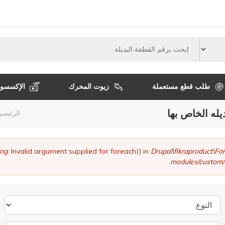
النوع
طلب قطع مستعملة
زيوت المحرك
الإكسسوا
يله الخاص بها
مسا
الرئيسي
التن
ng
: Invalid argument supplied for foreach() in
Drupal\fikraproduct\
modules/custom/
النوع