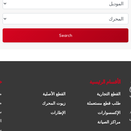
الموديل
المحرك
الأقسام الرئيسية
خ
م
القطع التجارية
القطع الأصلية
م
طلب قطع مستعملة
زيوت المحرك
س
الإكسسوارات
الإطارات
ا
مراكز الصيانة
س