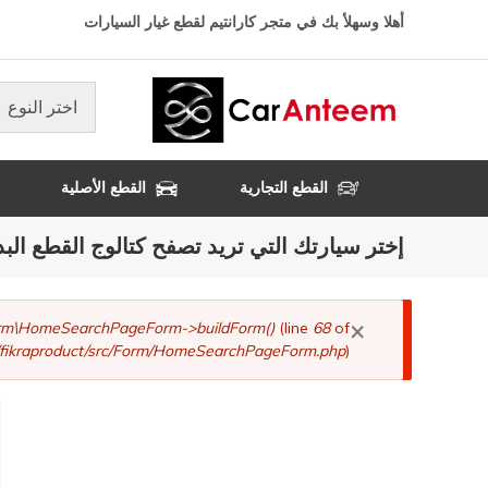
تجاوز
أهلا وسهلأ بك في متجر كارانتيم لقطع غيار السيارات
إلى
المحتوى
الرئيسي
اختر النوع
القطع التجارية
القطع الأصلية
إختر سيارتك التي تريد تصفح كتالوج القطع البد
×
رسالة
Form\HomeSearchPageForm->buildForm()
(line
68
of
fikraproduct/src/Form/HomeSearchPageForm.php
).
الخطأ