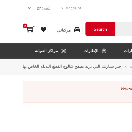
ur language
اللغه :
Account
0
مركباتي
رات
الإطارات
مراكز الصيانة
ر
ة
إختر سيارتك التي تريد تصفح كتالوج القطع البديله الخاص بها
قل
Warni