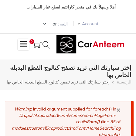
تجاوز
أهلا وسهلأ بك في متجر كارانتيم لقطع غيار السيارات
إلى
المحتوى
Select your language
الرئيسي
اللغه :
Account
0
إختر سيارتك التي تريد تصفح كتالوج القطع البديله
الخاص بها
مسار
الرئيسية
إختر سيارتك التي تريد تصفح كتالوج القطع البديله الخاص بها
التنقل
×
رسالة
Warning
: Invalid argument supplied for foreach() in
Drupal\fikraproduct\Form\HomeSearchPageForm-
الخطأ
>buildForm()
(line
68
of
modules/custom/fikraproduct/src/Form/HomeSearchPag
eForm.php
).