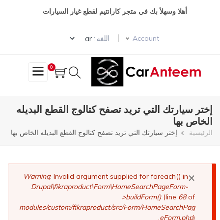
تجاوز
أهلا وسهلأ بك في متجر كارانتيم لقطع غيار السيارات
إلى
المحتوى
Select your language
الرئيسي
اللغه :
Account
0
إختر سيارتك التي تريد تصفح كتالوج القطع البديله
الخاص بها
مسار
الرئيسية
إختر سيارتك التي تريد تصفح كتالوج القطع البديله الخاص بها
التنقل
×
رسالة
Warning
: Invalid argument supplied for foreach() in
Drupal\fikraproduct\Form\HomeSearchPageForm-
الخطأ
>buildForm()
(line
68
of
modules/custom/fikraproduct/src/Form/HomeSearchPag
eForm.php
).