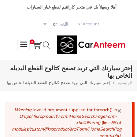
تجاوز
أهلا وسهلأ بك في متجر كارانتيم لقطع غيار السيارات
إلى
المحتوى
Select your language
الرئيسي
اللغه :
Account
0
إختر سيارتك التي تريد تصفح كتالوج القطع البديله
الخاص بها
مسار
الرئيسية
إختر سيارتك التي تريد تصفح كتالوج القطع البديله الخاص بها
التنقل
×
رسالة
Warning
: Invalid argument supplied for foreach() in
Drupal\fikraproduct\Form\HomeSearchPageForm-
الخطأ
>buildForm()
(line
68
of
modules/custom/fikraproduct/src/Form/HomeSearchPag
eForm.php
).