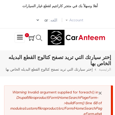
تجاوز
أهلا وسهلأ بك في متجر كارانتيم لقطع غيار السيارات
إلى
المحتوى
Select your language
الرئيسي
اللغه :
Account
0
إختر سيارتك التي تريد تصفح كتالوج القطع البديله
الخاص بها
مسار
الرئيسية
إختر سيارتك التي تريد تصفح كتالوج القطع البديله الخاص بها
التنقل
×
رسالة
Warning
: Invalid argument supplied for foreach() in
Drupal\fikraproduct\Form\HomeSearchPageForm-
الخطأ
>buildForm()
(line
68
of
modules/custom/fikraproduct/src/Form/HomeSearchPag
eForm.php
).