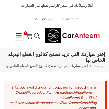
تجاوز
أهلا وسهلأ بك في متجر كارانتيم لقطع غيار السيارات
إلى
المحتوى
Select your language
الرئيسي
اللغه :
Account
0
إختر سيارتك التي تريد تصفح كتالوج القطع البديله
الخاص بها
مسار
الرئيسية
إختر سيارتك التي تريد تصفح كتالوج القطع البديله الخاص بها
التنقل
×
رسالة
Warning
: Invalid argument supplied for foreach() in
Drupal\fikraproduct\Form\HomeSearchPageForm-
الخطأ
>buildForm()
(line
68
of
modules/custom/fikraproduct/src/Form/HomeSearchPag
eForm.php
).