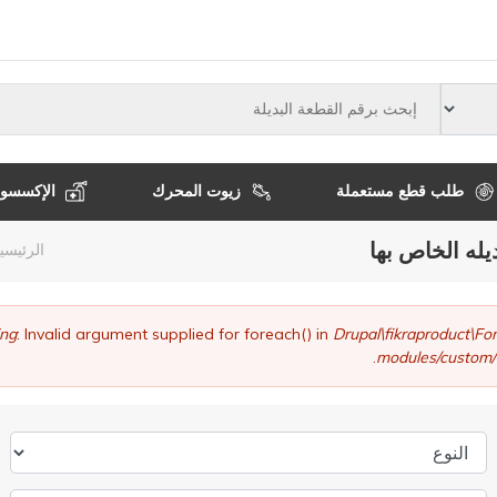
النوع
طلب قطع مستعملة
زيوت المحرك
الإكسسوا
يله الخاص بها
مسا
الرئيسي
التن
ng
: Invalid argument supplied for foreach() in
Drupal\fikraproduct\
modules/custom/
النوع