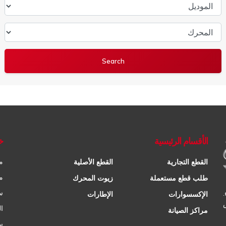
الموديل
المحرك
الأقسام الرئيسية
خ
م
القطع التجارية
القطع الأصلية
م
طلب قطع مستعملة
زيوت المحرك
س
الإكسسوارات
الإطارات
ا
مراكز الصيانة
س