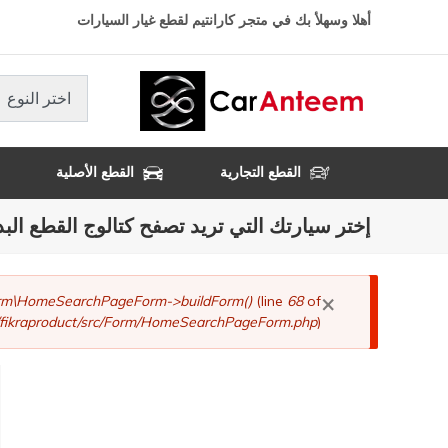
تجاوز
أهلا وسهلأ بك في متجر كارانتيم لقطع غيار السيارات
إلى
المحتوى
الرئيسي
اختر النوع
القطع التجارية
القطع الأصلية
إختر سيارتك التي تريد تصفح كتالوج القطع البد
×
رسالة
Form\HomeSearchPageForm->buildForm()
(line
68
of
fikraproduct/src/Form/HomeSearchPageForm.php
).
الخطأ