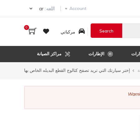
ur language
اللغه :
Account
0
مركباتي
رات
الإطارات
مراكز الصيانة
ر
ة
إختر سيارتك التي تريد تصفح كتالوج القطع البديله الخاص بها
قل
Warni