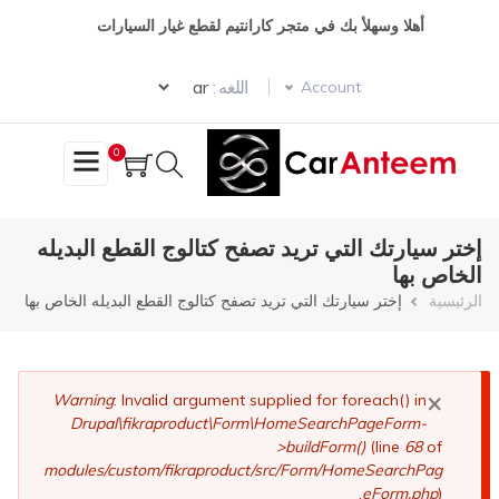
تجاوز
أهلا وسهلأ بك في متجر كارانتيم لقطع غيار السيارات
إلى
المحتوى
Select your language
الرئيسي
اللغه :
Account
0
إختر سيارتك التي تريد تصفح كتالوج القطع البديله
الخاص بها
مسار
الرئيسية
إختر سيارتك التي تريد تصفح كتالوج القطع البديله الخاص بها
التنقل
×
رسالة
Warning
: Invalid argument supplied for foreach() in
Drupal\fikraproduct\Form\HomeSearchPageForm-
الخطأ
>buildForm()
(line
68
of
modules/custom/fikraproduct/src/Form/HomeSearchPag
eForm.php
).