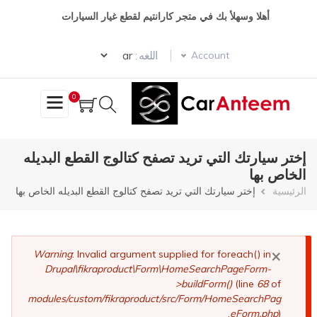
تجاوز
أهلا وسهلأ بك في متجر كارانتيم لقطع غيار السيارات
إلى
المحتوى
Select your language
الرئيسي
اللغه :
Account
0
إختر سيارتك التي تريد تصفح كتالوج القطع البديله
الخاص بها
مسار
الرئيسية
إختر سيارتك التي تريد تصفح كتالوج القطع البديله الخاص بها
التنقل
×
رسالة
Warning
: Invalid argument supplied for foreach() in
Drupal\fikraproduct\Form\HomeSearchPageForm-
الخطأ
>buildForm()
(line
68
of
modules/custom/fikraproduct/src/Form/HomeSearchPag
eForm.php
).