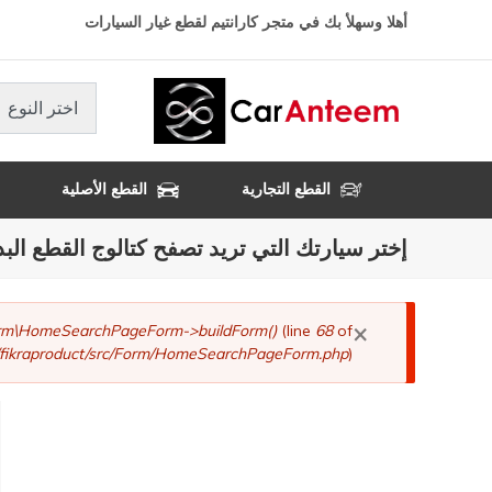
تجاوز
أهلا وسهلأ بك في متجر كارانتيم لقطع غيار السيارات
إلى
المحتوى
الرئيسي
اختر النوع
القطع التجارية
القطع الأصلية
إختر سيارتك التي تريد تصفح كتالوج القطع البد
×
رسالة
Form\HomeSearchPageForm->buildForm()
(line
68
of
fikraproduct/src/Form/HomeSearchPageForm.php
).
الخطأ