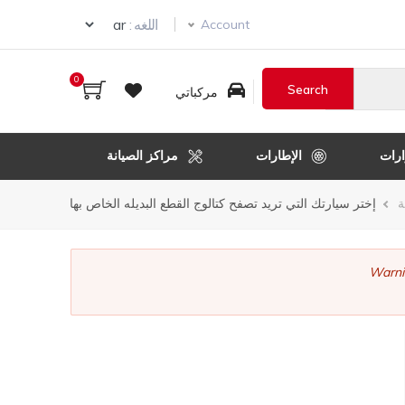
ur language
اللغه :
Account
0
مركباتي
رات
الإطارات
مراكز الصيانة
ر
ة
إختر سيارتك التي تريد تصفح كتالوج القطع البديله الخاص بها
قل
Warni