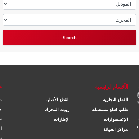
الموديل
المحرك
الأقسام الرئيسية
خ
م
القطع التجارية
القطع الأصلية
م
طلب قطع مستعملة
زيوت المحرك
س
الإكسسوارات
الإطارات
ا
مراكز الصيانة
س