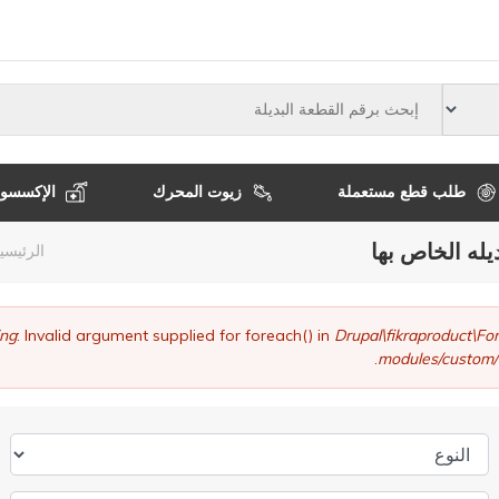
النوع
طلب قطع مستعملة
زيوت المحرك
الإكسسوا
يله الخاص بها
مسا
الرئيسي
التن
ng
: Invalid argument supplied for foreach() in
Drupal\fikraproduct\
modules/custom/
النوع