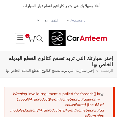
تجاوز
أهلا وسهلأ بك في متجر كارانتيم لقطع غيار السيارات
إلى
المحتوى
Select your language
الرئيسي
اللغه :
Account
0
إختر سيارتك التي تريد تصفح كتالوج القطع البديله
الخاص بها
مسار
الرئيسية
إختر سيارتك التي تريد تصفح كتالوج القطع البديله الخاص بها
التنقل
×
رسالة
Warning
: Invalid argument supplied for foreach() in
Drupal\fikraproduct\Form\HomeSearchPageForm-
الخطأ
>buildForm()
(line
68
of
modules/custom/fikraproduct/src/Form/HomeSearchPag
eForm.php
).