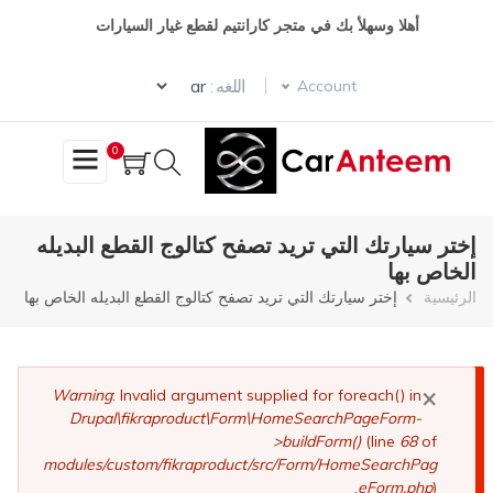
تجاوز
أهلا وسهلأ بك في متجر كارانتيم لقطع غيار السيارات
إلى
المحتوى
Select your language
الرئيسي
اللغه :
Account
0
إختر سيارتك التي تريد تصفح كتالوج القطع البديله
الخاص بها
مسار
الرئيسية
إختر سيارتك التي تريد تصفح كتالوج القطع البديله الخاص بها
التنقل
×
رسالة
Warning
: Invalid argument supplied for foreach() in
Drupal\fikraproduct\Form\HomeSearchPageForm-
الخطأ
>buildForm()
(line
68
of
modules/custom/fikraproduct/src/Form/HomeSearchPag
eForm.php
).