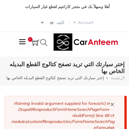
تجاوز
أهلا وسهلأ بك في متجر كارانتيم لقطع غيار السيارات
إلى
المحتوى
Select your language
الرئيسي
اللغه :
Account
0
إختر سيارتك التي تريد تصفح كتالوج القطع البديله
الخاص بها
مسار
الرئيسية
إختر سيارتك التي تريد تصفح كتالوج القطع البديله الخاص بها
التنقل
×
رسالة
Warning
: Invalid argument supplied for foreach() in
Drupal\fikraproduct\Form\HomeSearchPageForm-
الخطأ
>buildForm()
(line
68
of
modules/custom/fikraproduct/src/Form/HomeSearchPag
eForm.php
).