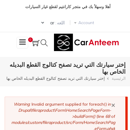
تجاوز
أهلا وسهلأ بك في متجر كارانتيم لقطع غيار السيارات
إلى
المحتوى
Select your language
الرئيسي
اللغه :
Account
0
إختر سيارتك التي تريد تصفح كتالوج القطع البديله
الخاص بها
مسار
الرئيسية
إختر سيارتك التي تريد تصفح كتالوج القطع البديله الخاص بها
التنقل
×
رسالة
Warning
: Invalid argument supplied for foreach() in
Drupal\fikraproduct\Form\HomeSearchPageForm-
الخطأ
>buildForm()
(line
68
of
modules/custom/fikraproduct/src/Form/HomeSearchPag
eForm.php
).