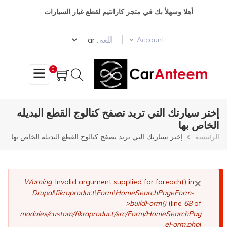
تجاوز
أهلا وسهلأ بك في متجر كارانتيم لقطع غيار السيارات
إلى
المحتوى
Select your language
الرئيسي
اللغه :
Account
0
إختر سيارتك التي تريد تصفح كتالوج القطع البديله
الخاص بها
مسار
الرئيسية
إختر سيارتك التي تريد تصفح كتالوج القطع البديله الخاص بها
التنقل
×
رسالة
Warning
: Invalid argument supplied for foreach() in
Drupal\fikraproduct\Form\HomeSearchPageForm-
الخطأ
>buildForm()
(line
68
of
modules/custom/fikraproduct/src/Form/HomeSearchPag
eForm.php
).