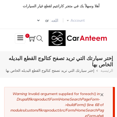
تجاوز
أهلا وسهلأ بك في متجر كارانتيم لقطع غيار السيارات
إلى
المحتوى
Select your language
الرئيسي
اللغه :
Account
0
إختر سيارتك التي تريد تصفح كتالوج القطع البديله
الخاص بها
مسار
الرئيسية
إختر سيارتك التي تريد تصفح كتالوج القطع البديله الخاص بها
التنقل
×
رسالة
Warning
: Invalid argument supplied for foreach() in
Drupal\fikraproduct\Form\HomeSearchPageForm-
الخطأ
>buildForm()
(line
68
of
modules/custom/fikraproduct/src/Form/HomeSearchPag
eForm.php
).