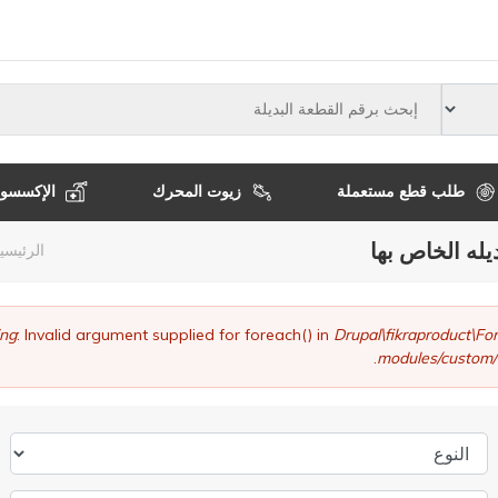
النوع
طلب قطع مستعملة
زيوت المحرك
الإكسسوا
يله الخاص بها
مسا
الرئيسي
التن
ng
: Invalid argument supplied for foreach() in
Drupal\fikraproduct\
modules/custom/
النوع