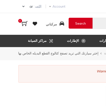
ur language
اللغه :
Account
0
مركباتي
رات
الإطارات
مراكز الصيانة
ر
ة
إختر سيارتك التي تريد تصفح كتالوج القطع البديله الخاص بها
قل
Warni