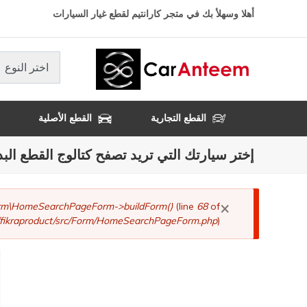
تجاوز
أهلا وسهلأ بك في متجر كارانتيم لقطع غيار السيارات
إلى
المحتوى
الرئيسي
اختر النوع
القطع التجارية
القطع الأصلية
إختر سيارتك التي تريد تصفح كتالوج القطع البد
×
رسالة
Form\HomeSearchPageForm->buildForm()
(line
68
of
fikraproduct/src/Form/HomeSearchPageForm.php
).
الخطأ