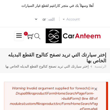
تجاوز
أهلا وسهلأ بك في متجر كارانتيم لقطع غيار السيارات
إلى
المحتوى
Select your language
الرئيسي
اللغه :
Account
0
إختر سيارتك التي تريد تصفح كتالوج القطع البديله
الخاص بها
مسار
الرئيسية
إختر سيارتك التي تريد تصفح كتالوج القطع البديله الخاص بها
التنقل
×
رسالة
Warning
: Invalid argument supplied for foreach() in
Drupal\fikraproduct\Form\HomeSearchPageForm-
الخطأ
>buildForm()
(line
68
of
modules/custom/fikraproduct/src/Form/HomeSearchPag
eForm.php
).