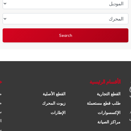
الموديل
المحرك
الأقسام الرئيسية
خ
م
القطع التجارية
القطع الأصلية
م
طلب قطع مستعملة
زيوت المحرك
س
الإكسسوارات
الإطارات
ا
مراكز الصيانة
س