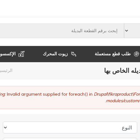
النوع
طلب قطع مستعملة
زيوت المحرك
الإكسسوا
يله الخاص بها
مسا
الرئيسي
التن
ng
: Invalid argument supplied for foreach() in
Drupal\fikraproduct\
modules/custom/
النوع