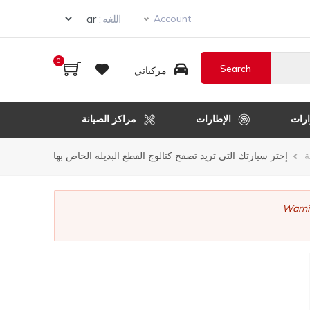
ur language
اللغه :
Account
0
مركباتي
رات
الإطارات
مراكز الصيانة
ر
ة
إختر سيارتك التي تريد تصفح كتالوج القطع البديله الخاص بها
قل
Warni