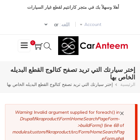
تجاوز
أهلا وسهلأ بك في متجر كارانتيم لقطع غيار السيارات
إلى
المحتوى
Select your language
الرئيسي
اللغه :
Account
0
إختر سيارتك التي تريد تصفح كتالوج القطع البديله
الخاص بها
مسار
الرئيسية
إختر سيارتك التي تريد تصفح كتالوج القطع البديله الخاص بها
التنقل
×
رسالة
Warning
: Invalid argument supplied for foreach() in
Drupal\fikraproduct\Form\HomeSearchPageForm-
الخطأ
>buildForm()
(line
68
of
modules/custom/fikraproduct/src/Form/HomeSearchPag
eForm.php
).