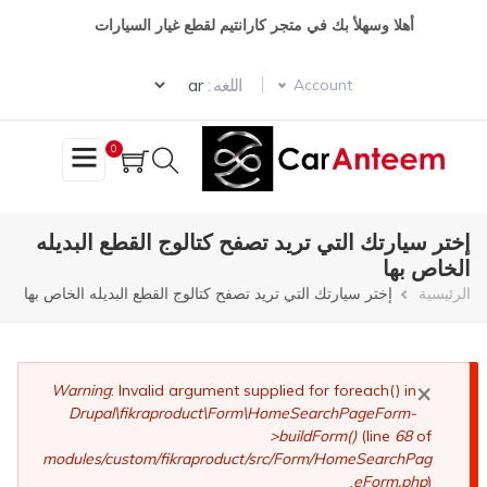
تجاوز
أهلا وسهلأ بك في متجر كارانتيم لقطع غيار السيارات
إلى
المحتوى
Select your language
الرئيسي
اللغه :
Account
0
إختر سيارتك التي تريد تصفح كتالوج القطع البديله
الخاص بها
مسار
الرئيسية
إختر سيارتك التي تريد تصفح كتالوج القطع البديله الخاص بها
التنقل
×
رسالة
Warning
: Invalid argument supplied for foreach() in
Drupal\fikraproduct\Form\HomeSearchPageForm-
الخطأ
>buildForm()
(line
68
of
modules/custom/fikraproduct/src/Form/HomeSearchPag
eForm.php
).