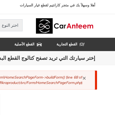
تجاوز
أهلا وسهلأ بك في متجر كارانتيم لقطع غيار السيارات
إلى
المحتوى
الرئيسي
اختر النوع
القطع التجارية
القطع الأصلية
إختر سيارتك التي تريد تصفح كتالوج القطع البد
×
رسالة
Form\HomeSearchPageForm->buildForm()
(line
68
of
fikraproduct/src/Form/HomeSearchPageForm.php
).
الخطأ