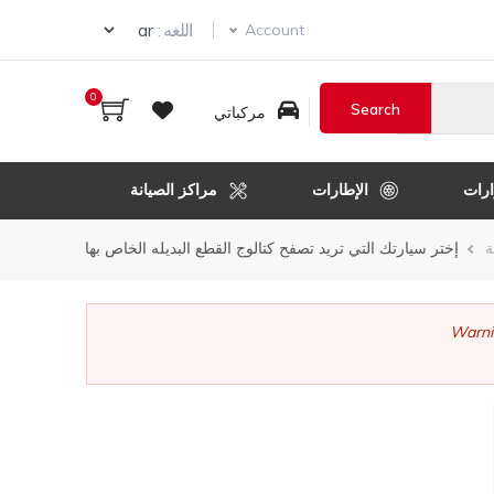
ur language
اللغه :
Account
0
مركباتي
رات
الإطارات
مراكز الصيانة
ر
ة
إختر سيارتك التي تريد تصفح كتالوج القطع البديله الخاص بها
قل
Warni