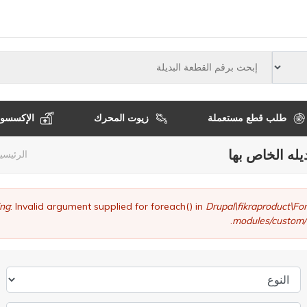
النوع
طلب قطع مستعملة
زيوت المحرك
الإكسسوا
يله الخاص بها
مسا
الرئيسي
التن
ng
: Invalid argument supplied for foreach() in
Drupal\fikraproduct\
modules/custom/
النوع