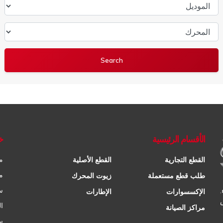
الموديل
المحرك
الأقسام الرئيسية
خ
م
القطع التجارية
القطع الأصلية
م
طلب قطع مستعملة
زيوت المحرك
س
الإكسسوارات
الإطارات
ا
مراكز الصيانة
س