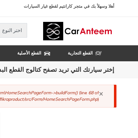
تجاوز
أهلا وسهلأ بك في متجر كارانتيم لقطع غيار السيارات
إلى
المحتوى
الرئيسي
اختر النوع
القطع التجارية
القطع الأصلية
إختر سيارتك التي تريد تصفح كتالوج القطع البد
×
رسالة
Form\HomeSearchPageForm->buildForm()
(line
68
of
fikraproduct/src/Form/HomeSearchPageForm.php
).
الخطأ