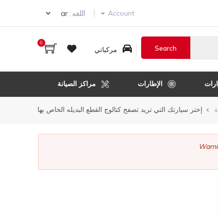
ur language
اللغه :
Account
0
مركباتي
رات
الإطارات
مراكز الصيانة
ر
ة
إختر سيارتك التي تريد تصفح كتالوج القطع البديله الخاص بها
قل
Warni