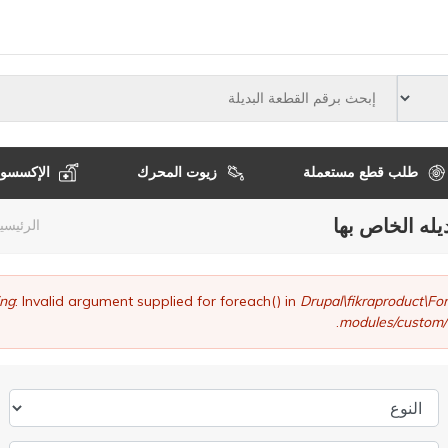
النوع
طلب قطع مستعملة
زيوت المحرك
الإكسسوا
يله الخاص بها
مسا
الرئيسي
التن
ng
: Invalid argument supplied for foreach() in
Drupal\fikraproduct\
modules/custom/
النوع