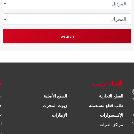
الموديل
المحرك
الأقسام الرئيسية
خ
م
القطع التجارية
القطع الأصلية
م
طلب قطع مستعملة
زيوت المحرك
س
الإكسسوارات
الإطارات
ا
مراكز الصيانة
س