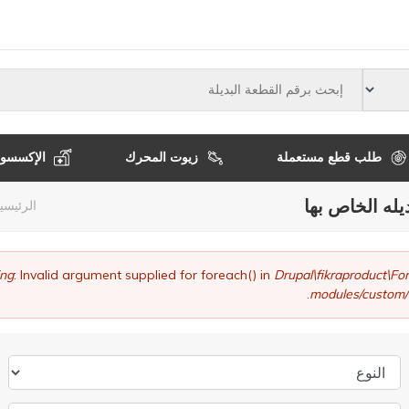
النوع
طلب قطع مستعملة
زيوت المحرك
الإكسسوا
يله الخاص بها
مسا
الرئيسي
التن
ng
: Invalid argument supplied for foreach() in
Drupal\fikraproduct\
modules/custom/
النوع