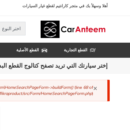
تجاوز
أهلا وسهلأ بك في متجر كارانتيم لقطع غيار السيارات
إلى
المحتوى
الرئيسي
اختر النوع
القطع التجارية
القطع الأصلية
إختر سيارتك التي تريد تصفح كتالوج القطع البد
×
رسالة
Form\HomeSearchPageForm->buildForm()
(line
68
of
fikraproduct/src/Form/HomeSearchPageForm.php
).
الخطأ