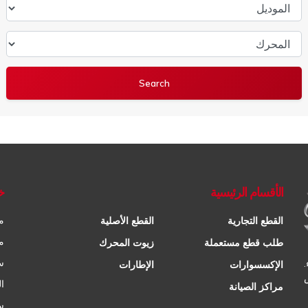
الموديل
المحرك
الأقسام الرئيسية
خ
م
القطع التجارية
القطع الأصلية
م
طلب قطع مستعملة
زيوت المحرك
س
الإكسسوارات
الإطارات
ا
مراكز الصيانة
س