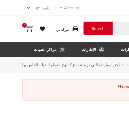
ur language
اللغه :
Account
0
مركباتي
رات
الإطارات
مراكز الصيانة
ر
ة
إختر سيارتك التي تريد تصفح كتالوج القطع البديله الخاص بها
قل
Warni