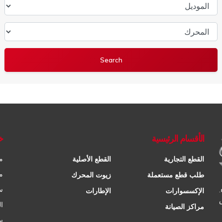
الموديل
المحرك
الأقسام الرئيسية
خ
م
القطع التجارية
القطع الأصلية
م
طلب قطع مستعملة
زيوت المحرك
س
الإكسسوارات
الإطارات
ا
مراكز الصيانة
س