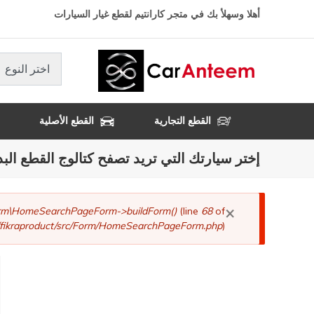
تجاوز
أهلا وسهلأ بك في متجر كارانتيم لقطع غيار السيارات
إلى
المحتوى
الرئيسي
اختر النوع
القطع التجارية
القطع الأصلية
إختر سيارتك التي تريد تصفح كتالوج القطع البد
×
رسالة
Form\HomeSearchPageForm->buildForm()
(line
68
of
fikraproduct/src/Form/HomeSearchPageForm.php
).
الخطأ