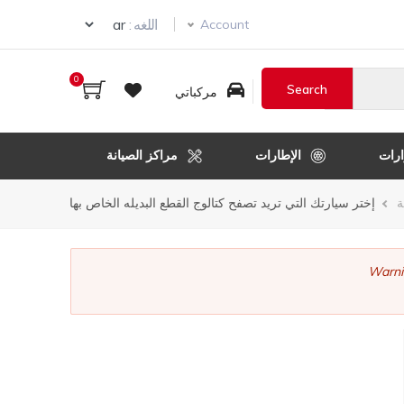
ur language
اللغه :
Account
0
مركباتي
رات
الإطارات
مراكز الصيانة
ر
ة
إختر سيارتك التي تريد تصفح كتالوج القطع البديله الخاص بها
قل
Warni