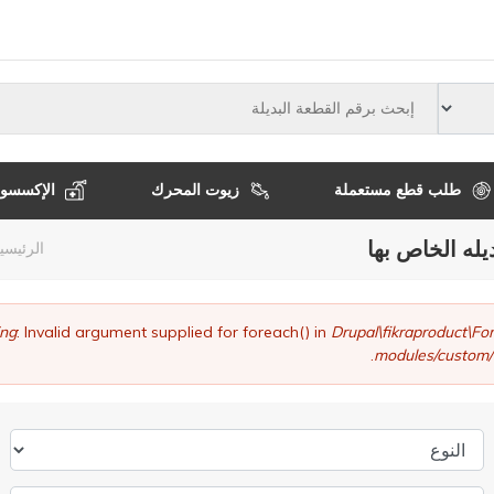
النوع
طلب قطع مستعملة
زيوت المحرك
الإكسسوا
يله الخاص بها
مسا
الرئيسي
التن
ng
: Invalid argument supplied for foreach() in
Drupal\fikraproduct\
modules/custom/
النوع