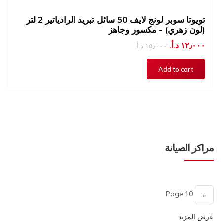
تويوتا سوبر لونج لايف 50 سائل تبريد الرادياتير 2 لتر
(لون زهري) - مكسور وجاهز
١٢٫٠٠٠ د.أ.‏
١٥٫٠٠٠ د.أ.‏
مراكز الصيانة
Pagination
Page 10
Previous
‹‹
page
عرض المزيد