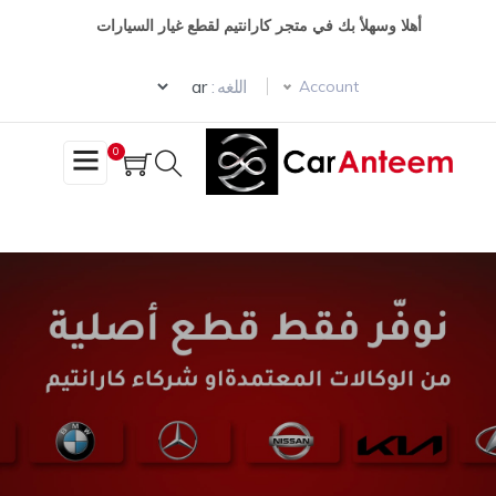
وز
أهلا وسهلأ بك في متجر كارانتيم لقطع غيار السيارات
حتوى
Select your language
ئيسي
اللغه :
Account
0