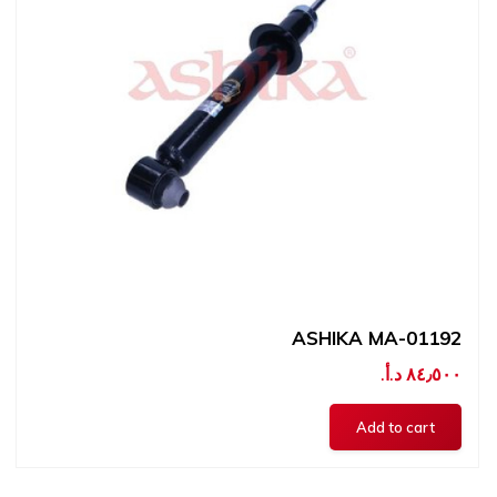
ASHIKA MA-01192
٨٤٫٥٠٠ د.أ.‏