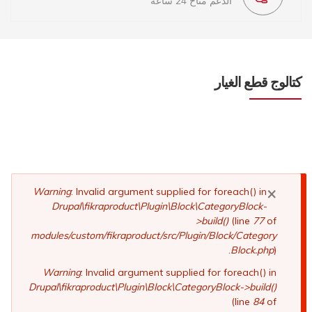
الدعم متاح 24 ساعة
كتالوج قطع الغيار
×
رسالة
Warning
: Invalid argument supplied for foreach() in
Drupal\fikraproduct\Plugin\Block\CategoryBlock-
الخطأ
>build()
(line
77
of
modules/custom/fikraproduct/src/Plugin/Block/Category
Block.php
).
Warning
: Invalid argument supplied for foreach() in
Drupal\fikraproduct\Plugin\Block\CategoryBlock->build()
(line
84
of