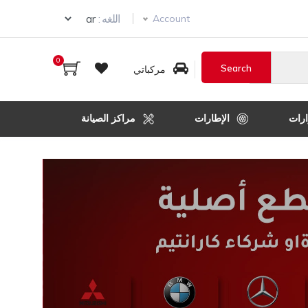
Select your language
اللغه :
Account
0
مركباتي
رات
الإطارات
مراكز الصيانة