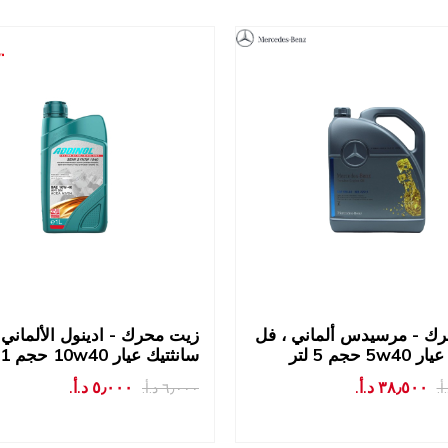
ك - مرسيدس ألماني ، فل
زيت محرك - ادينول الألماني 
5 حجم 5 لتر
سانثتيك عيار 10w40 حجم 1 لتر
٣٨٫٥٠٠ د.أ.‏
٥٫٠٠٠ د.أ.‏
٦٫٠٠٠ د.أ.‏