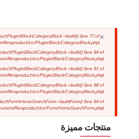
×
رسالة
uct\Plugin\Block\CategoryBlock->build()
(line
77
of
/fikraproduct/src/Plugin/Block/CategoryBlock.php
).
الخطأ
roduct\Plugin\Block\CategoryBlock->build()
(line
84
of
om/fikraproduct/src/Plugin/Block/CategoryBlock.php
).
roduct\Plugin\Block\CategoryBlock->build()
(line
91
of
om/fikraproduct/src/Plugin/Block/CategoryBlock.php
).
roduct\Plugin\Block\CategoryBlock->build()
(line
98
of
om/fikraproduct/src/Plugin/Block/CategoryBlock.php
).
oduct\Form\HomeSearchForm->buildForm()
(line
84
of
custom/fikraproduct/src/Form/HomeSearchForm.php
).
منتجات مميزة