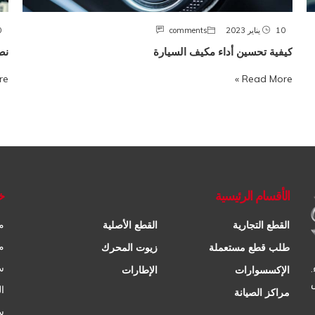
10 يناير 2023
comments
10
كيفية تحسين أداء مكيف السيارة
نص
 »
Read More »
الأقسام الرئيسية
خ
م
القطع التجارية
القطع الأصلية
م
طلب قطع مستعملة
زيوت المحرك
س
الإكسسوارات
الإطارات
ا
مراكز الصيانة
س