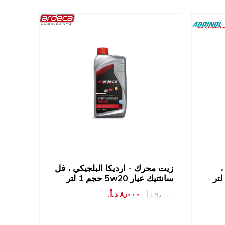
،
زيت محرك - ارديكا البلجيكي ، فل
سانثتيك عيار 5w20 حجم 1 لتر
٨٫٠٠٠ د.أ.‏
٩٫٠٠٠ د.أ.‏