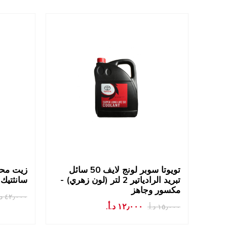
تويوتا سوبر لونج لايف 50 سائل
زيت محر
تبريد الرادياتير 2 لتر (لون زهري) -
سانثتيك عيار w40
مكسور وجاهز
٤٢٫٠٠٠ د.أ.‏
١٢٫٠٠٠ د.أ.‏
١٥٫٠٠٠ د.أ.‏