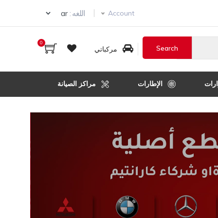
Select your language
اللغه :
Account
0
مركباتي
رات
الإطارات
مراكز الصيانة