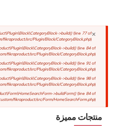
×
رسالة
uct\Plugin\Block\CategoryBlock->build()
(line
77
of
/fikraproduct/src/Plugin/Block/CategoryBlock.php
).
الخطأ
roduct\Plugin\Block\CategoryBlock->build()
(line
84
of
om/fikraproduct/src/Plugin/Block/CategoryBlock.php
).
roduct\Plugin\Block\CategoryBlock->build()
(line
91
of
om/fikraproduct/src/Plugin/Block/CategoryBlock.php
).
roduct\Plugin\Block\CategoryBlock->build()
(line
98
of
om/fikraproduct/src/Plugin/Block/CategoryBlock.php
).
oduct\Form\HomeSearchForm->buildForm()
(line
84
of
custom/fikraproduct/src/Form/HomeSearchForm.php
).
منتجات مميزة