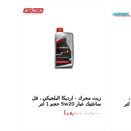
،
زيت محرك - ارديكا البلجيكي ، فل
سانثتيك عيار 5w20 حجم 1 لتر
٨٫٠٠٠ د.أ.‏
٩٫٠٠٠ د.أ.‏