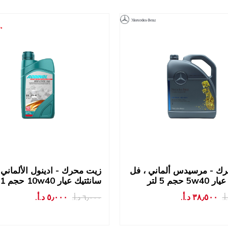
ك - مرسيدس ألماني ، فل
زيت محرك - ادينول الألماني 
5 حجم 5 لتر
سانثتيك عيار 10w40 حجم 1 لتر
٣٨٫٥٠٠ د.أ.‏
٥٫٠٠٠ د.أ.‏
٦٫٠٠٠ د.أ.‏