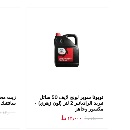
تويوتا سوبر لونج لايف 50 سائل
زيت محر
تبريد الرادياتير 2 لتر (لون زهري) -
سانثتيك عيار w40
مكسور وجاهز
٤٢٫٠٠٠ د.أ.‏
١٢٫٠٠٠ د.أ.‏
١٥٫٠٠٠ د.أ.‏