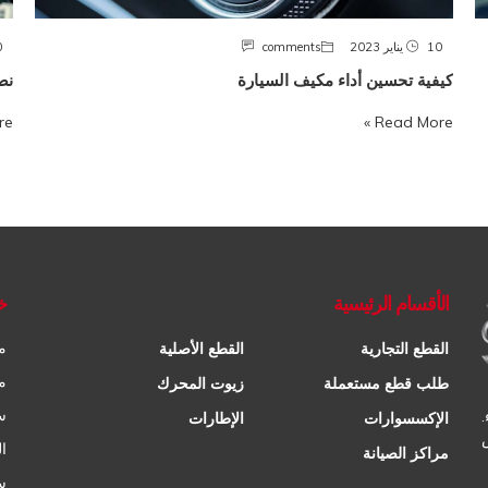
10 يناير 2023
comments
10
كيفية تحسين أداء مكيف السيارة
نص
 »
Read More »
الأقسام الرئيسية
خ
م
القطع التجارية
القطع الأصلية
م
طلب قطع مستعملة
زيوت المحرك
س
الإكسسوارات
الإطارات
ا
مراكز الصيانة
س