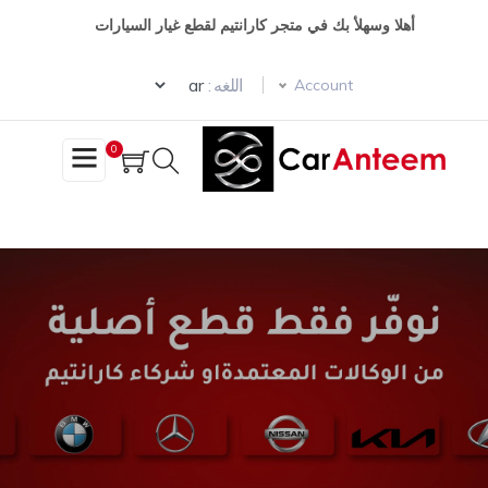
وز
أهلا وسهلأ بك في متجر كارانتيم لقطع غيار السيارات
حتوى
Select your language
ئيسي
اللغه :
Account
0