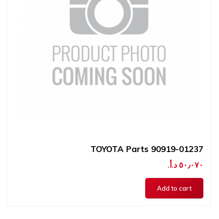
TOYOTA Parts 90919-01237
٥٠٫٠٧٠ د.أ.‏