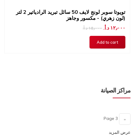
تويوتا سوبر لونج لايف 50 سائل تبريد الرادياتير 2 لتر
(لون زهري) - مكسور وجاهز
١٢٫٠٠٠ د.أ.‏
١٥٫٠٠٠ د.أ.‏
مراكز الصيانة
Pagination
Page 3
Previous
‹‹
page
عرض المزيد