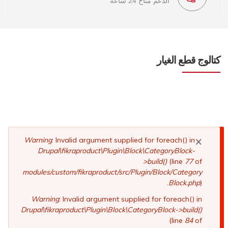
الدعم متاح 24 ساعة
كتالوج قطع الغيار
×
رسالة
Warning
: Invalid argument supplied for foreach() in
Drupal\fikraproduct\Plugin\Block\CategoryBlock-
الخطأ
>build()
(line
77
of
modules/custom/fikraproduct/src/Plugin/Block/Category
Block.php
).
Warning
: Invalid argument supplied for foreach() in
Drupal\fikraproduct\Plugin\Block\CategoryBlock->build()
(line
84
of