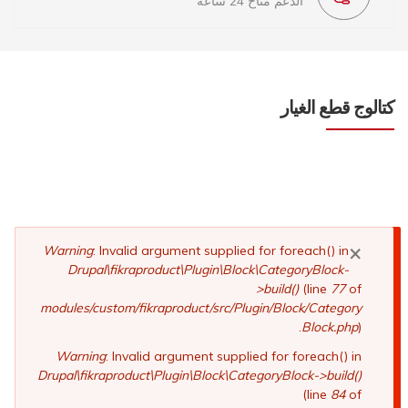
الدعم متاح 24 ساعة
كتالوج قطع الغيار
×
رسالة
Warning
: Invalid argument supplied for foreach() in
Drupal\fikraproduct\Plugin\Block\CategoryBlock-
الخطأ
>build()
(line
77
of
modules/custom/fikraproduct/src/Plugin/Block/Category
Block.php
).
Warning
: Invalid argument supplied for foreach() in
Drupal\fikraproduct\Plugin\Block\CategoryBlock->build()
(line
84
of