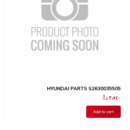
HYUNDAI PARTS S2630035505
٣٫٧٤٠ د.أ.‏