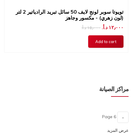
تويوتا سوبر لونج لايف 50 سائل تبريد الرادياتير 2 لتر
(لون زهري) - مكسور وجاهز
١٢٫٠٠٠ د.أ.‏
١٥٫٠٠٠ د.أ.‏
مراكز الصيانة
Pagination
Page 6
Previous
‹‹
page
عرض المزيد