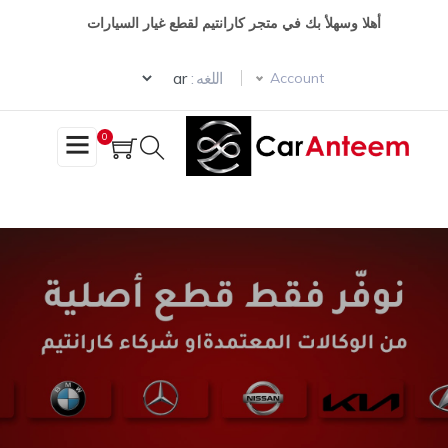
وز
أهلا وسهلأ بك في متجر كارانتيم لقطع غيار السيارات
حتوى
Select your language
ئيسي
اللغه :
Account
0