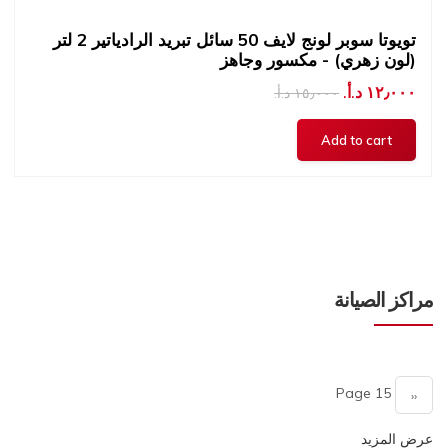
تويوتا سوبر لونج لايف 50 سائل تبريد الرادياتير 2 لتر
(لون زهري) - مكسور وجاهز
١٢٫٠٠٠ د.أ.‏
١٥٫٠٠٠ د.أ.‏
مراكز الصيانة
Pagination
Page 15
Previous
‹‹
page
عرض المزيد