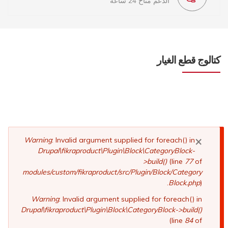
الدعم متاح 24 ساعة
كتالوج قطع الغيار
×
رسالة
Warning
: Invalid argument supplied for foreach() in
Drupal\fikraproduct\Plugin\Block\CategoryBlock-
الخطأ
>build()
(line
77
of
modules/custom/fikraproduct/src/Plugin/Block/Category
Block.php
).
Warning
: Invalid argument supplied for foreach() in
Drupal\fikraproduct\Plugin\Block\CategoryBlock->build()
(line
84
of