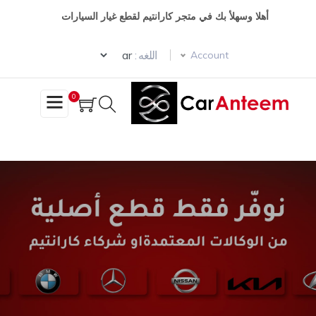
وز
أهلا وسهلأ بك في متجر كارانتيم لقطع غيار السيارات
حتوى
Select your language
ئيسي
اللغه :
Account
0