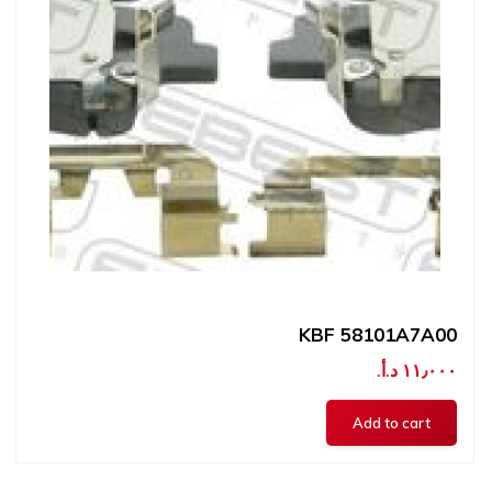
KBF 58101A7A00
١١٫٠٠٠ د.أ.‏