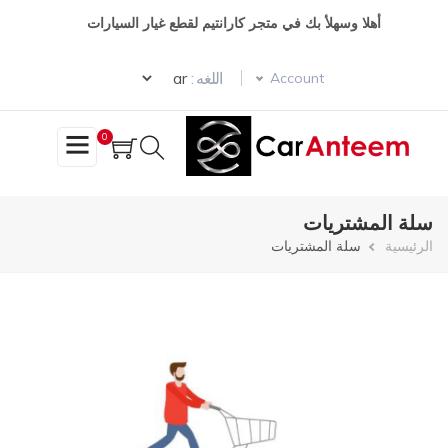
تجاوز
أهلا وسهلأ بك في متجر كارانتيم لقطع غيار السيارات
إلى
المحتوى
Select your language
الرئيسي
اللغه :
Account
0
سلة المشتريات
مسار
الرئيسية
سلة المشتريات
التنقل