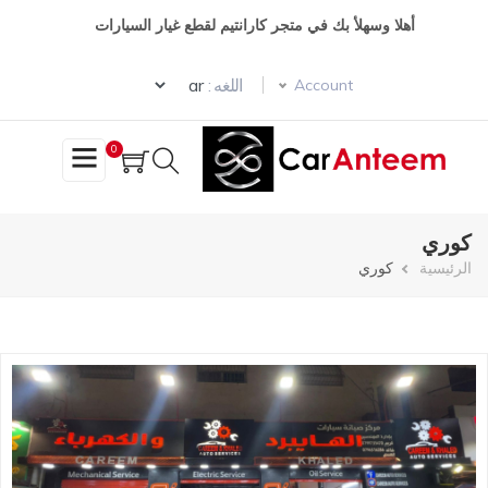
تجاوز
أهلا وسهلأ بك في متجر كارانتيم لقطع غيار السيارات
إلى
المحتوى
Select your language
الرئيسي
اللغه :
Account
0
كوري
مسار
الرئيسية
كوري
التنقل