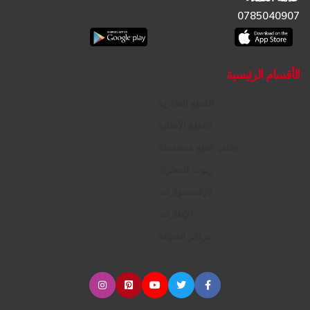
0785040907
الأقسام الرئيسية
القطع التجارية
القطع الأصلية
طلب قطع مستعملة
زيوت المحرك
الإكسسوارات
الإطارات
مراكز الصيانة