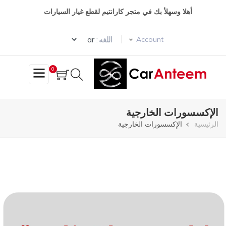
تجاوز
أهلا وسهلأ بك في متجر كارانتيم لقطع غيار السيارات
إلى
المحتوى
Select your language
الرئيسي
اللغه :
Account
0
الإكسسورات الخارجية
مسار
الرئيسية
الإكسسورات الخارجية
التنقل