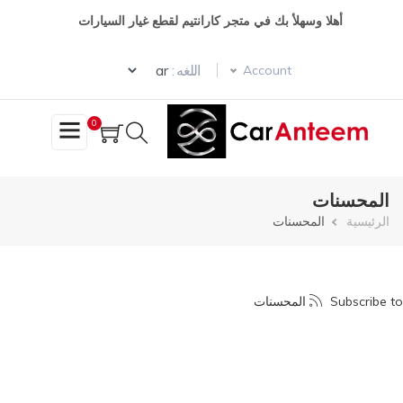
تجاوز
أهلا وسهلأ بك في متجر كارانتيم لقطع غيار السيارات
إلى
المحتوى
Select your language
الرئيسي
اللغه :
Account
0
المحسنات
مسار
الرئيسية
المحسنات
التنقل
Subscribe to المحسنات