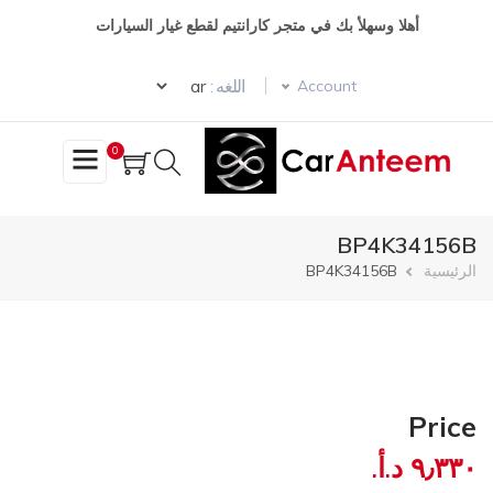
تجاوز
أهلا وسهلأ بك في متجر كارانتيم لقطع غيار السيارات
إلى
المحتوى
Select your language
الرئيسي
اللغه :
Account
0
BP4K34156B
مسار
الرئيسية
BP4K34156B
التنقل
Price
٩٫٣٣٠ د.أ.‏