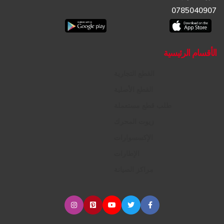
0785040907
الأقسام الرئيسية
القطع التجارية
القطع الأصلية
طلب قطع مستعملة
زيوت المحرك
الإكسسوارات
الإطارات
مراكز الصيانة