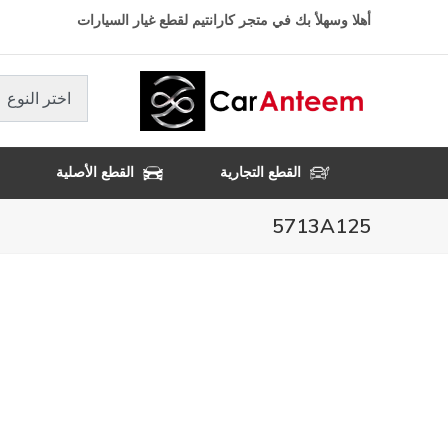
تجاوز
أهلا وسهلأ بك في متجر كارانتيم لقطع غيار السيارات
إلى
المحتوى
الرئيسي
اختر النوع
القطع التجارية
القطع الأصلية
5713A125