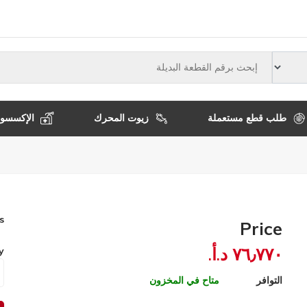
النوع
طلب قطع مستعملة
زيوت المحرك
الإكسسوا
s
Price
٧٦٫٧٧٠ د.أ.‏
y
التوافر
متاح في المخزون