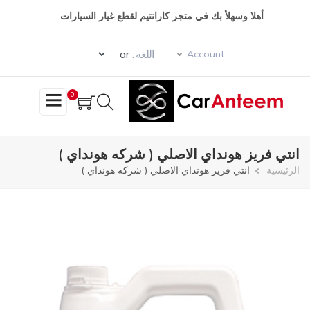
تجاوز
أهلا وسهلأ بك في متجر كارانتيم لقطع غيار السيارات
إلى
المحتوى
Select your language
الرئيسي
اللغه :
Account
0
انتي فريز هونداي الاصلي ( شركه هونداي )
مسار
الرئيسية
انتي فريز هونداي الاصلي ( شركه هونداي )
التنقل