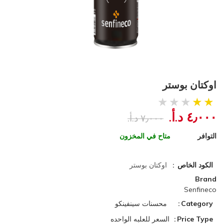
اوكتان بوستر
٤٫٠٠٠ د.أ.‏
٧٫٠٠٠ د.أ.‏
التوافر
متاح في المخزون
الكود الخاص
اوكتان بوستر
Brand
Senfineco
Category
محسنات سينفينكو
Price Type
السعر للعلبه الواحده