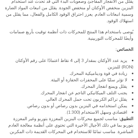
يقلل من الانفجار المفاجئ وصعوبات البدء التي قد تحدث عند استخدام
البنزين منخفض الأوكتان أو منخفض الجودة. يقلل من انبعاث المواد الضارة
وسمية انبعاثات العادم. يعزز احتراق الوقود الكامل والفعال، مما يقلل من
استهلاك الوقود.
يُوصى باستخدام هذا المنتج للمحركات ذات أنظمة توقيت بأربع صمامات
وأيضًا للمحركات التوربينية.
الخصائص:
يزيد عدد الأوكتان بمقدار 3 إلى 4 نقاط اعتمادًا على رقم الأوكتان
(RON) للبنزين.
زيادة في قوة وديناميكية المحرك.
لا تؤثر سلبًا على المحفزات الحفازة أو البيئة.
يقلل ويمنع انفجار المحرك.
يجنب التلف الميكانيكي الناجم عن انفجار المحرك.
يقلل تراكم الكربون تحت حمل المحرك العالي.
يمكن استخدامه في البنزين بدون رصاص أو بدون رصاص.
اقتصادي وسهل الاستخدام (1:300).
التطبيق:
مناسب لجميع محركات البنزين المعززة بتوربو وغير المعززة
بتوربو بما في ذلك الأجيال الأخيرة التي تحتوي على أنظمة معالجة العادم
المباشرة. مناسب تمامًا للاستخدام في المحركات القديمة ذات المكربن.