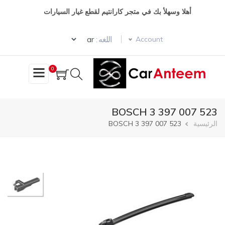
تجاوز
أهلا وسهلأ بك في متجر كارانتيم لقطع غيار السيارات
إلى
المحتوى
Select your language
الرئيسي
اللغه :
Account
0
BOSCH 3 397 007 523
مسار
الرئيسية
BOSCH 3 397 007 523
التنقل