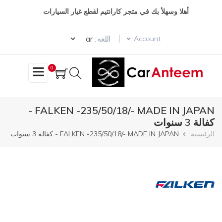
تجاوز
أهلا وسهلأ بك في متجر كارانتيم لقطع غيار السيارات
إلى
المحتوى
Select your language
الرئيسي
اللغه :
Account
0
FALKEN -235/50/18/- MADE IN JAPAN -
كفالة 3 سنوات
مسار
الرئيسية
FALKEN -235/50/18/- MADE IN JAPAN - كفالة 3 سنوات
التنقل