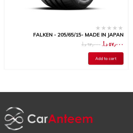
FALKEN - 205/65/15- MADE IN JAPAN
٥٧٫٠٠٠ د.أ.‏
٦٢٫٠٠٠ د.أ.‏