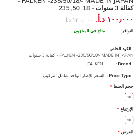
FALKEN -235/50/18/- MADE IN JAPAN -
كفالة 3 سنوات - 18, 50, 235
١٠٠٫٠٠٠ د.أ.‏
١٢٠٫٠٠٠ د.أ.‏
التوافر
متاح في المخزون
الكود الخاص
FALKEN -235/50/18/- MADE IN JAPAN - كفالة 3 سنوات
FALKEN
Brand
Price Type
السعر للإطار الواحد شامل التركيب
حجم الجنط
18
الإرتفاع
50
العرض