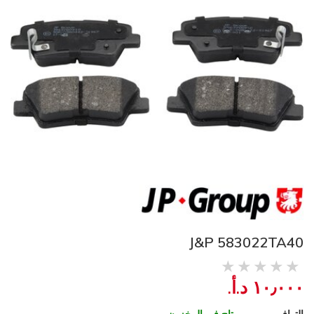
J&P 583022TA40
١٠٫٠٠٠ د.أ.‏