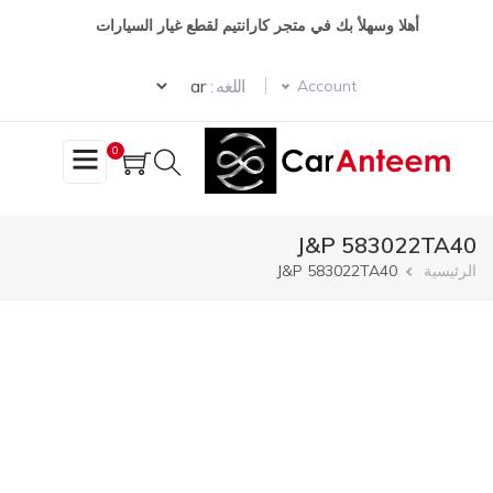
تجاوز
أهلا وسهلأ بك في متجر كارانتيم لقطع غيار السيارات
إلى
المحتوى
Select your language
الرئيسي
اللغه :
Account
0
J&P 583022TA40
مسار
الرئيسية
J&P 583022TA40
التنقل