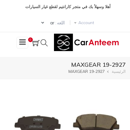
تجاوز
أهلا وسهلأ بك في متجر كارانتيم لقطع غيار السيارات
إلى
المحتوى
Select your language
الرئيسي
اللغه :
Account
0
MAXGEAR 19-2927
مسار
الرئيسية
MAXGEAR 19-2927
التنقل