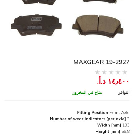
MAXGEAR 19-2927
١٤٫٤٠٠ د.أ.‏
التوافر
متاح في المخزون
Fitting Position
Front Axle
Number of wear indicators [per axle]
2
Width [mm]
133
Height [mm]
59.8