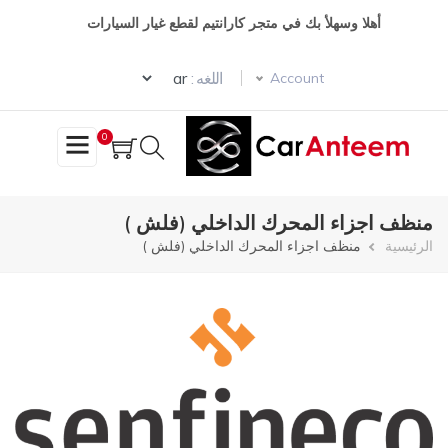
تجاوز
أهلا وسهلأ بك في متجر كارانتيم لقطع غيار السيارات
إلى
المحتوى
Select your language
الرئيسي
اللغه :
Account
0
منظف اجزاء المحرك الداخلي (فلش )
مسار
الرئيسية
منظف اجزاء المحرك الداخلي (فلش )
التنقل