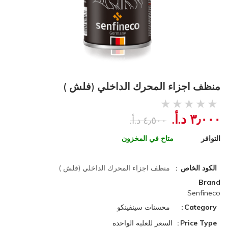
منظف اجزاء المحرك الداخلي (فلش )
٣٫٠٠٠ د.أ.‏
٤٫٥٠٠ د.أ.‏
التوافر
متاح في المخزون
الكود الخاص
منظف اجزاء المحرك الداخلي (فلش )
Brand
Senfineco
Category
محسنات سينفينكو
Price Type
السعر للعلبه الواحده