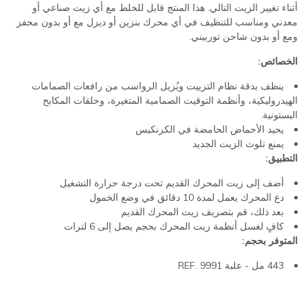
أثناء تغيير الزيت التالي. هذا المنتج قابل للخلط مع أي زيت صناعي أو
معدني ومناسب للتنظيف في أي محرك بنزين أو ديزل مع أو بدون محفز
ومع أو بدون شاحن توربيني.
الخصائص:
ينظف بدقة نظام التزييت ويُزيل الرواسب من رافعات الصمامات
الهيدروليكية، وأنظمة التوقيت الصمامية المتغيرة، وحلقات المكابح
البستونية.
يحيد الأحماض الحامضة في الكرنكيس
يمنع تلوث الزيت الجديد
التطبيق:
أضف إلى زيت المحرك القديم تحت درجة حرارة التشغيل
دع المحرك يعمل لمدة 10 دقائق في وضع الخمول
بعد ذلك، قم بتصريف زيت المحرك القديم
كافٍ لغسل أنظمة زيت المحرك بحجم يصل إلى 6 لترات
المتوفر بحجم:
443 مل - علبة REF. 9991