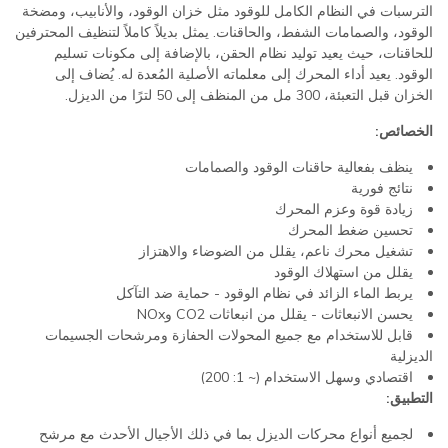
الترسبات في النظام الكامل للوقود مثل خزان الوقود، والأنابيب، ومضخة
الوقود، والصمامات الشفط، والحاقنات. يمثل بديلاً كاملاً لتنظيف المحترفين
للحاقنات، حيث يعيد توليد نظام الحقن، بالإضافة إلى مكونات تسليم
الوقود. يعيد أداء المحرك إلى معلماته الأصلية المُعدة له. يُضاف إلى
الخزان قبل التعبئة، 300 مل من المنظف إلى 50 لترًا من الديزل.
الخصائص:
ينظف بفعالية حاقنات الوقود والصمامات
نتائج فورية
زيادة قوة وعزم المحرك
تحسين ضغط المحرك
تشغيل محرك ناعم، يقلل من الضوضاء والاهتزاز
يقلل من استهلاك الوقود
يربط الماء الزائد في نظام الوقود - حماية ضد التآكل
يحسن الانبعاثات - يقلل من انبعاثات CO2 وNOx
قابل للاستخدام مع جميع المحولات الحفازة ومرشحات الجسيمات
الديزلية
اقتصادي وسهل الاستخدام (~ 1: 200)
التطبيق:
لجميع أنواع محركات الديزل بما في ذلك الأجيال الأحدث مع مرشح