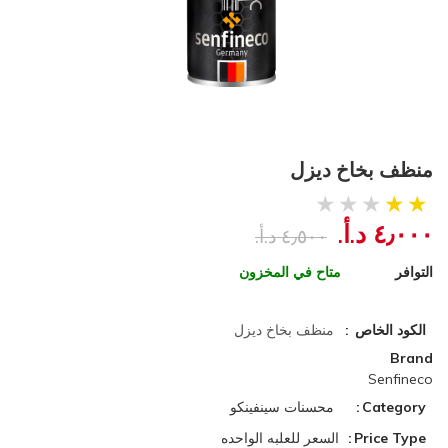
منظف بخاخ ديزل
٤٫٠٠٠ د.أ.‏
٤٫٥٠٠ د.أ.‏
التوافر
متاح في المخزون
الكود الخاص
منظف بخاخ ديزل
Brand
Senfineco
Category
محسنات سينفينكو
Price Type
السعر للعلبه الواحده