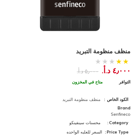
منظف منظومة التبريد
٤٫٠٠٠ د.أ.‏
٥٫٠٠٠ د.أ.‏
التوافر
متاح في المخزون
الكود الخاص
منظف منظومة التبريد
Brand
Senfineco
Category
محسنات سينفينكو
Price Type
السعر للعلبه الواحده