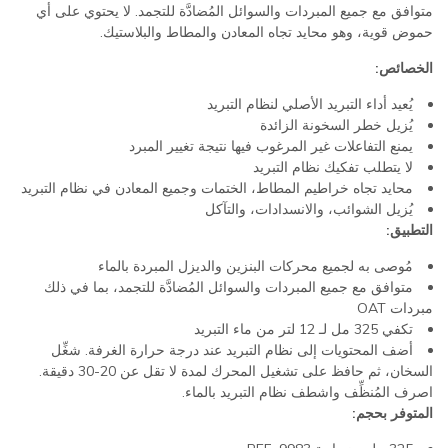
متوافق مع جميع المبردات والسوائل المُضادَّة للتجمد. لا يحتوي على أي
حموض قوية، وهو محايد تجاه المعادن والمطاط والبلاستيك.
الخصائص:
يُعيد أداء التبريد الأصلي لنظام التبريد
يُزيل خطر السخونة الزائدة
يمنع التفاعلات غير المرغوب فيها نتيجة تغيير المبرد
لا يتطلب تفكيك نظام التبريد
محايد تجاه خراطيم المطاط، الختمات وجميع المعادن في نظام التبريد
يُزيل الشوائب، والانسدادات، والتآكل
التطبيق:
مُوصى به لجميع محركات البنزين والديزل المبردة بالماء
متوافق مع جميع المبردات والسوائل المُضادَّة للتجمد، بما في ذلك
مبردات OAT
تكفي 325 مل لـ 12 لتر من ماء التبريد
أضف المحتويات إلى نظام التبريد عند درجة حرارة الغرفة. شغِّل
السخان، ثم حافظ على تشغيل المحرك لمدة لا تقل عن 20-30 دقيقة.
اصرف المُنظِّف واشطف نظام التبريد بالماء.
المتوفر بحجم: