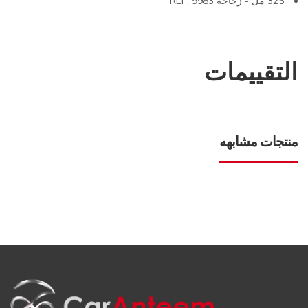
325 مل - زجاجة REF. 9983
التقييمات
منتجات مشابهه