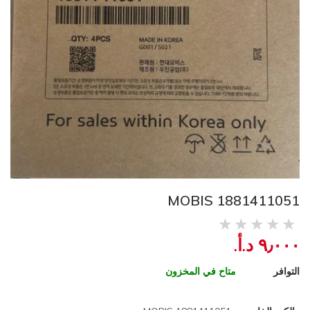
MOBIS 1881411051
٩٫٠٠٠ د.أ.‏
التوافر
متاح في المخزون