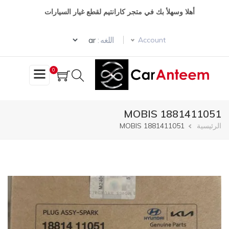
تجاوز
أهلا وسهلأ بك في متجر كارانتيم لقطع غيار السيارات
إلى
المحتوى
Select your language
الرئيسي
اللغه :
Account
0
MOBIS 1881411051
مسار
الرئيسية
MOBIS 1881411051
التنقل