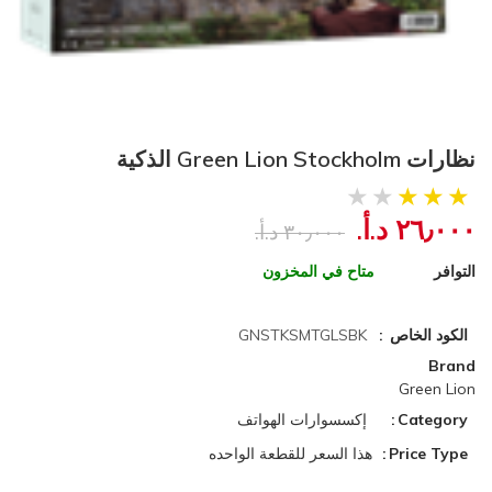
نظارات Green Lion Stockholm الذكية
٢٦٫٠٠٠ د.أ.‏
٣٠٫٠٠٠ د.أ.‏
التوافر
متاح في المخزون
الكود الخاص
GNSTKSMTGLSBK
Brand
Green Lion
Category
إكسسوارات الهواتف
Price Type
هذا السعر للقطعة الواحده