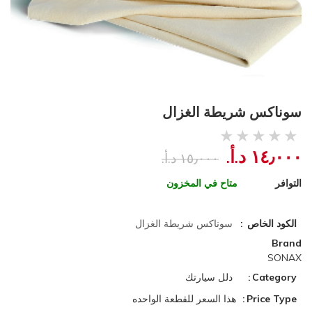
سوناكس شريطة الغزال
١٤٫٠٠٠ د.أ.‏
١٥٫٠٠٠ د.أ.‏
التوافر
متاح في المخزون
الكود الخاص
سوناكس شريطة الغزال
Brand
SONAX
Category
دلل سيارتك
Price Type
هذا السعر للقطعة الواحده