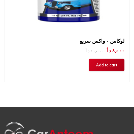
لوكاس - واكس سريع
٨٫٠٠٠ د.أ.‏
١٠٫٠٠٠ د.أ.‏