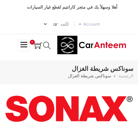
تجاوز
أهلا وسهلأ بك في متجر كارانتيم لقطع غيار السيارات
إلى
المحتوى
Select your language
الرئيسي
اللغه :
Account
0
سوناكس شريطة الغزال
مسار
الرئيسية
سوناكس شريطة الغزال
التنقل